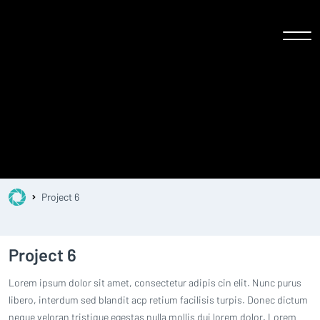
Project 6
Project 6
Lorem ipsum dolor sit amet, consectetur adipis cin elit. Nunc purus
libero, interdum sed blandit acp retium facilisis turpis. Donec dictum
neque veloran tristique egestas nulla mollis dui lorem dolor. Lorem